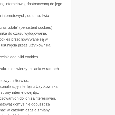
onę internetową, dostosowaną do jego
n internetowych, co umożliwia
z „stałe” (persistent cookies).
nika do czasu wylogowania,
i cookies przechowywane są w
 usunięcia przez Użytkownika.
elniające pliki cookies
akresie uwierzytelniania w ramach
rnetowych Serwisu;
sonalizację interfejsu Użytkownika,
rony internetowej itp.;
tosowanych do ich zainteresowań.
rnetowa) domyślnie dopuszcza
onać w każdym czasie zmiany