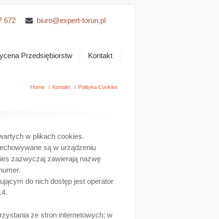
7 672
biuro@expert-torun.pl
cena Przedsiębiorstw
Kontakt
Home
/
Kontakt
/
Polityka Cookies
wartych w plikach cookies.
 przechowywane są w urządzeniu
kies zazwyczaj zawierają nazwę
 numer.
ącym do nich dostęp jest operator
14
.
rzystania ze stron internetowych; w