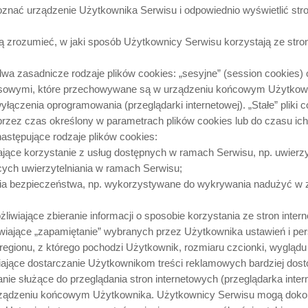
poznać urządzenie Użytkownika Serwisu i odpowiednio wyświetlić str
ją zrozumieć, w jaki sposób Użytkownicy Serwisu korzystają ze stro
 zasadnicze rodzaje plików cookies: „sesyjne” (session cookies) ora
zasowymi, które przechowywane są w urządzeniu końcowym Użytkow
wyłączenia oprogramowania (przeglądarki internetowej). „Stałe” plik
zez czas określony w parametrach plików cookies lub do czasu ich
stępujące rodzaje plików cookies:
iające korzystanie z usług dostępnych w ramach Serwisu, np. uwierzyt
ch uwierzytelniania w ramach Serwisu;
enia bezpieczeństwa, np. wykorzystywane do wykrywania nadużyć w z
żliwiające zbieranie informacji o sposobie korzystania ze stron inte
liwiające „zapamiętanie” wybranych przez Użytkownika ustawień i per
egionu, z którego pochodzi Użytkownik, rozmiaru czcionki, wyglądu st
iwiające dostarczanie Użytkownikom treści reklamowych bardziej dos
ie służące do przeglądania stron internetowych (przeglądarka inte
rządzeniu końcowym Użytkownika. Użytkownicy Serwisu mogą dok