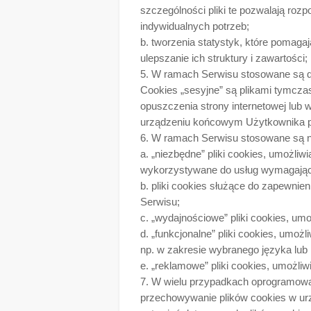
szczególności pliki te pozwalają roz
indywidualnych potrzeb;
b. tworzenia statystyk, które pomaga
ulepszanie ich struktury i zawartości;
5. W ramach Serwisu stosowane są dwa
Cookies „sesyjne” są plikami tymc
opuszczenia strony internetowej lub 
urządzeniu końcowym Użytkownika pr
6. W ramach Serwisu stosowane są na
a. „niezbędne” pliki cookies, umożliw
wykorzystywane do usług wymagający
b. pliki cookies służące do zapewni
Serwisu;
c. „wydajnościowe” pliki cookies, umo
d. „funkcjonalne” pliki cookies, umoż
np. w zakresie wybranego języka lub r
e. „reklamowe” pliki cookies, umożl
7. W wielu przypadkach oprogramowan
przechowywanie plików cookies w u